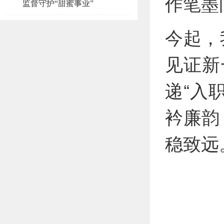
作笔墨
监督守护“甜蜜事业”
今起，
见证新
递“入
衿廉韵
稳致远