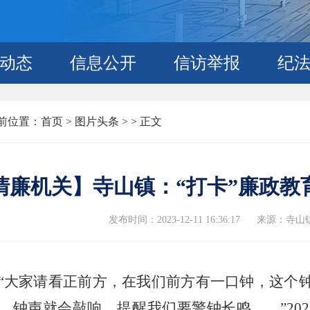
动态
信息公开
信访举报
纪
前位置：
首页
>
图片头条 >
> 正文
清廉机关】寺山镇：“打卡”廉政教
发布时间：2023-12-11 16:36:17
来源：寺山
“大家请看正前方，在我们前方有一口钟，这个钟
，钟声就会敲响，提醒我们要警钟长鸣……”202