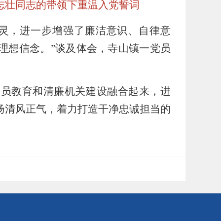
志壮同志的带领下重温入党誓词
心灵，进一步增强了廉洁意识、自律意
理想信念。”谈及体会，寺山镇一党员
党员教育和清廉机关建设融合起来，进
扬清风正气，着力打造干净忠诚担当的