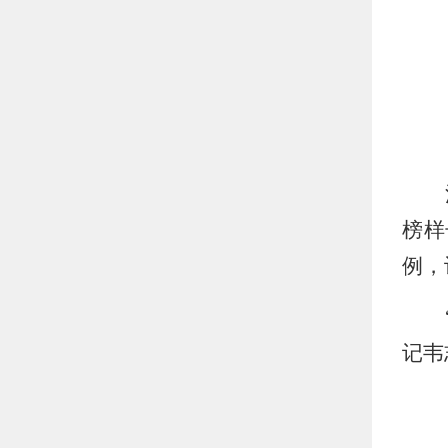
榜样
例，
记韦