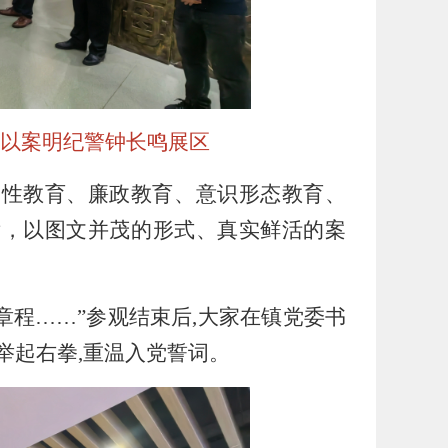
以案明纪警钟长鸣展区
党性教育、廉政教育、意识形态教育、
厅，
以图文并茂的形式、真实鲜活的案
章程
……
”参观结束后,大家在镇党委书
举起右拳,重温入党誓词。