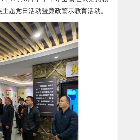
展主题党日活动暨廉政警示教育活动。