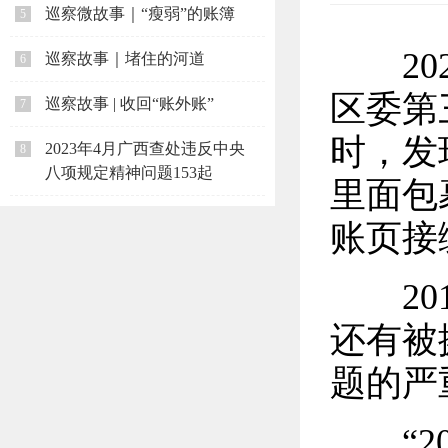
巡察微故事｜“瘦弱”的账簿
5
202
巡察故事｜堵住的河道
6
区委第
巡察故事 | 收回“账外账”
7
时，发
2023年4月广西查处违反中央
8
八项规定精神问题153起
里面包
账页接
201
还有被
题的严
“20